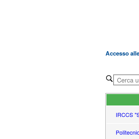
Accesso all
IRCCS "S.
Politecni