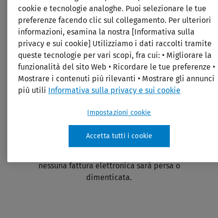
cookie e tecnologie analoghe. Puoi selezionare le tue
preferenze facendo clic sul collegamento. Per ulteriori
informazioni, esamina la nostra [Informativa sulla
privacy e sui cookie] Utilizziamo i dati raccolti tramite
queste tecnologie per vari scopi, fra cui: • Migliorare la
funzionalità del sito Web • Ricordare le tue preferenze •
Mostrare i contenuti più rilevanti • Mostrare gli annunci
più utili
Informativa sulla privacy e sui cookie
Impostazioni cookie
Monitoraggio fatture
Accetta tutti i cookie
Grazie al monitoraggio delle fatture emesse e
ricevute non ancora consegnate allo studio,
nessuna fattura elettronica sarà persa o
dimenticata.