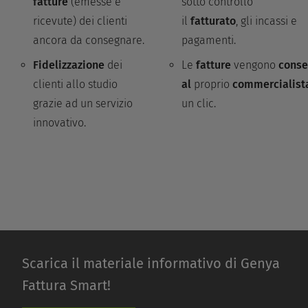
fatture
(emesse e
sotto controllo
ricevute) dei clienti
il
fatturato
, gli incassi e
ancora da consegnare.
pagamenti.
Fidelizzazione
dei
Le
fatture
vengono
conse
clienti allo studio
al
proprio
commercialist
grazie ad un servizio
un clic.
innovativo.
Scarica il materiale informativo di Genya
Fattura Smart!